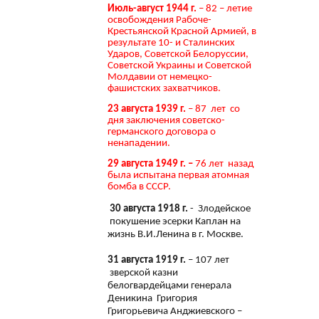
Июль-август 1944 г.
– 82 – летие
освобождения Рабоче-
Крестьянской Красной Армией, в
результате 10- и Сталинских
Ударов, Советской Белоруссии,
Советской Украины и Советской
Молдавии от немецко-
фашистских захватчиков.
23 августа 1939 г.
– 87 лет со
дня заключения советско-
германского договора о
ненападении.
29 августа 1949 г. –
76 лет назад
была испытана первая атомная
бомба в СССР.
30 августа 1918 г.
- Злодейское
покушение эсерки Каплан на
жизнь В.И.Ленина в г. Москве.
31 августа 1919 г.
– 107 лет
зверской казни
белогвардейцами генерала
Деникина Григория
Григорьевича Анджиевского –