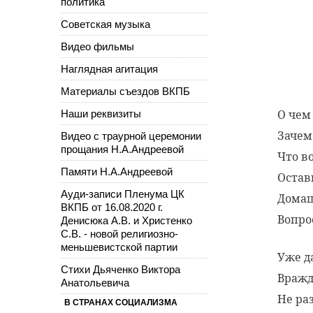
политика
Советская музыка
Видео фильмы
Наглядная агитация
Материалы съездов ВКПБ
О чем
Наши реквизиты
Зачем
Видео с траурной церемонии
прощания Н.А.Андреевой
Что в
Памяти Н.А.Андреевой
Остав
Ауди-записи Пленума ЦК
Домаш
ВКПБ от 16.08.2020 г.
Вопро
Денисюка А.В. и Христенко
С.В. - новой религиозно-
меньшевистской партии
Уже д
Стихи Дьяченко Виктора
Вражд
Анатольевича
Не ра
В СТРАНАХ СОЦИАЛИЗМА