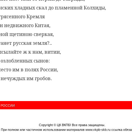
нских хладных скал до пламенной Колхиды,
трясенного Кремля
ен недвижного Китая,
ной щетиною сверкая,
анет русская земля?..
ысылайте ж к нам, витии,
 озлобленных сынов:
место им в полях России,
 нечуждых им гробов.
 РОССИИ
Copyright ©
ЦК ВКПБ
! Все права защищены.
При полном или частичном использовании материалов www.vkpb-skb.ru ссылка обяза