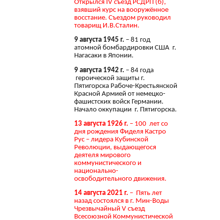
Открылся IV съезд РСДРП (б),
взявший курс на вооружённое
восстание. Съездом руководил
товарищ И.В.Сталин.
9 августа 1945 г.
– 81 год
атомной бомбардировки США г.
Нагасаки в Японии.
9 августа 1942 г.
– 84 года
героической защиты г.
Пятигорска Рабоче-Крестьянской
Красной Армией от немецко-
фашистских войск Германии.
Начало оккупации г. Пятигорска.
13 августа 1926 г.
– 100 лет со
дня рождения Фиделя Кастро
Рус – лидера Кубинской
Революции, выдающегося
деятеля мирового
коммунистического и
национально-
освободительного движения.
14 августа 2021 г.
– Пять лет
назад состоялся в г. Мин-Воды
Чрезвычайный V съезд
Всесоюзной Коммунистической