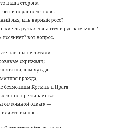
 то наша сторона.
стоит в неравном споре:
вый лях, иль верный росс?
нские ль ручьи сольются в русском море?
ь иссякнет? вот вопрос.
ьте нас: вы не читали
ровавые скрижали;
епонятна, вам чужда
емейная вражда;
ас безмолвны Кремль и Прага;
ысленно прельщает вас
ы отчаянной отвага —
авидите вы нас…
 ж? ответствуйте: за то ли,