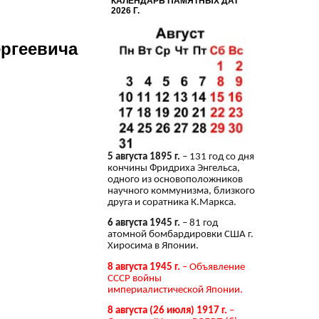
КАЛЕНДАРЬ ПАМЯТНЫХ ДАТ
2026 Г.
ергеевича
5 августа 1895 г.
– 131 год со дня
кончины Фридриха Энгельса,
одного из основоположников
научного коммунизма, близкого
друга и соратника К.Маркса.
6 августа 1945 г.
– 81 год
атомной бомбардировки США г.
Хиросима в Японии.
8 августа 1945 г.
– Объявление
СССР войны
империалистической Японии.
8 августа (26 июля) 1917 г.
–