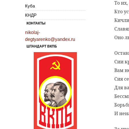
То их,
Куба
Кто у
КНДР
Кичли
КОНТАКТЫ
Славя
nikolaj-
Оно л
degtyarenko@yandex.ru
ШТАНДАРТ ВКПБ
Остав
Сии к
Вам н
Сия с
Для в
Бессм
Борьб
И нен
За что