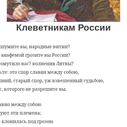
Клеветникам России
 шумите вы, народные витии?
 анафемой грозите вы России?
озмутило вас? волнения Литвы?
ьте: это спор славян между собою,
ний, старый спор, уж взвешенный судьбою,
с, которого не разрешите вы.
авно между собою
уют эти племена;
з клонилась под грозою