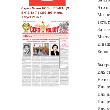
Что н
Серп и Молот БОЛЬШЕВИКА ЦО
ВКПБ, № 7-8 (392-393) Июль-
Мы не
Август 2026 г.
Того,
За то 
Мы тя
И наш
Европ
Вы гр
Иль с
Не в 
Иль р
Иль н
Иль р
Иль м