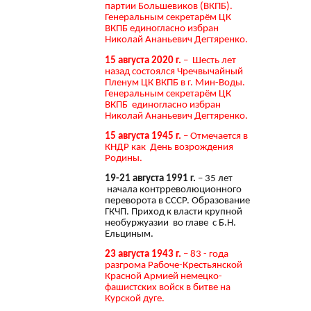
партии Большевиков (ВКПБ).
Генеральным секретарём ЦК
ВКПБ единогласно избран
Николай Ананьевич Дегтяренко.
15 августа 2020 г.
– Шесть лет
назад состоялся Чречвычайный
Пленум ЦК ВКПБ в г. Мин-Воды.
Генеральным секретарём ЦК
ВКПБ единогласно избран
Николай Ананьевич Дегтяренко.
15 августа 1945 г.
– Отмечается в
КНДР как День возрождения
Родины.
19-21 августа 1991 г.
– 35 лет
начала контрреволюционного
переворота в СССР. Образование
ГКЧП. Приход к власти крупной
необуржуазии во главе с Б.Н.
Ельциным.
23 августа 1943 г.
– 83 - года
разгрома Рабоче-Крестьянской
Красной Армией немецко-
фашистских войск в битве на
Курской дуге.