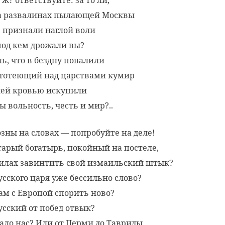
а развалинах пылающей Москвы
 признали наглой воли
 под кем дрожали вы?
ль, что в бездну повалили
готеющий над царствами кумир
ей кровью искупили
ы вольность, честь и мир?..
озны на словах — попробуйте на деле!
тарый богатырь, покойный на постеле,
силах завинтить свой измаильский штык?
усского царя уже бессильно слово?
ам с Европой спорить ново?
усский от побед отвык?
ало нас? Или от Перми до Тавриды,