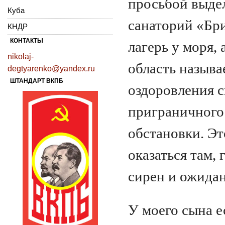
просьбой выдел
Куба
санаторий «Бри
КНДР
КОНТАКТЫ
лагерь у моря, 
nikolaj-
область называ
degtyarenko@yandex.ru
ШТАНДАРТ ВКПБ
оздоровления с
приграничного 
обстановки. Эт
оказаться там, 
сирен и ожидан
У моего сына е