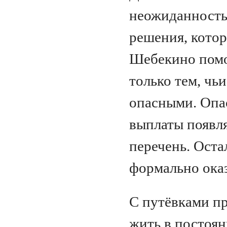
неожиданность
решения, котор
Шебекино помо
только тем, ч
опасными. Опас
выплаты появля
перечень. Оста
формально оказ
С путёвками пр
жить в постоян