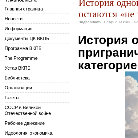
История одной
ГЛАВНОЕ МЕНЮ
Главная страница
остаются «не 
Новости
Подробности
Создано
13 Июнь 20
Информация
История о
Документы ЦК ВКПБ
Программа ВКПБ
пригранич
The Programme
категорие
Устав ВКПБ
Библиотека
Организации
Газеты
СССР в Великой
Отечественной войне
Рабочее движение
Идеология, экономика,