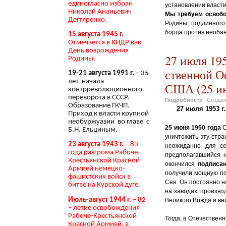
единогласно избран
установлении власти
Николай Ананьевич
Мы требуем освобо
Дегтяренко.
Родины, подлинного
борца против необа
15 августа 1945 г.
–
Отмечается в КНДР как
День возрождения
27 июля 19
Родины.
ственной О
19-21 августа 1991 г.
– 35
лет начала
США (25 ию
контрреволюционного
переворота в СССР.
Подробности
Созда
Образование ГКЧП.
27 июля 1953 
Приход к власти крупной
необуржуазии во главе с
25 июня 1950 года
С
Б.Н. Ельциным.
уничтожить эту стра
23 августа 1943 г.
– 83 -
неожиданно для се
года разгрома Рабоче-
предполагавшийся н
Крестьянской Красной
окончился
подписа
Армией немецко-
получили мощную по
фашистских войск в
Сен. Он постоянно н
битве на Курской дуге.
на заводах, произво
Июль-август 1944 г.
– 82
Великого Вождя и вн
– летие освобождения
Рабоче-Крестьянской
Тогда, в Отечествен
Красной Армией, в