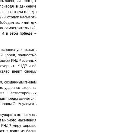
сь электричество (от
приводя в движение
о превратили город в
ины стояли насмерть
Победил великий дух
на самостоятельный,
. И
в этой победе –
ечтающих уничтожить
й Кореи, полностью
ающих» КНДР военных
 очернить КНДР и её
свято верит своему
м, созданным гением
го удара со стороны
ия шестисторонних
 нам представляется,
стороны США уломать
осударств окончилось
м мирного населения
к КНДР миру хорошо
сть» волка из басни