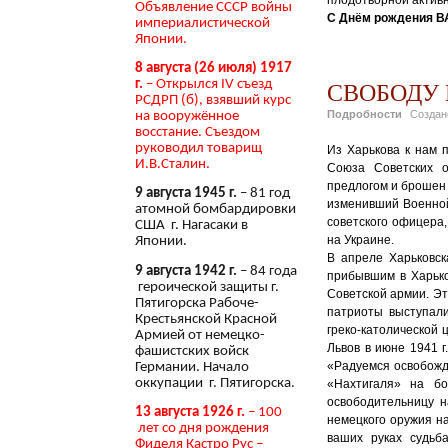
Объявление СССР войны
С Днём рождения В
империалистической
Японии.
8 августа (26 июля) 1917
СВОБОДУ
г.
– Открылся IV съезд
РСДРП (б), взявший курс
Подробности
Созда
на вооружённое
восстание. Съездом
руководил товарищ
Из Харькова к нам 
И.В.Сталин.
Союза Советских 
предлогом и брошен 
9 августа 1945 г.
– 81 год
изменивший Военной
атомной бомбардировки
советского офицера
США г. Нагасаки в
на Украине.
Японии.
В апреле Харьковс
9 августа 1942 г.
– 84 года
прибывшим в Харько
героической защиты г.
Советской армии. Эт
Пятигорска Рабоче-
патриоты выступали
Крестьянской Красной
греко-католической 
Армией от немецко-
Львов в июне 1941 
фашистских войск
«Радуемся освобожд
Германии. Начало
оккупации г. Пятигорска.
«Нахтигаля» на бо
освободительницу 
13 августа 1926 г.
– 100
немецкого оружия н
лет со дня рождения
ваших руках судьб
Фиделя Кастро Рус –