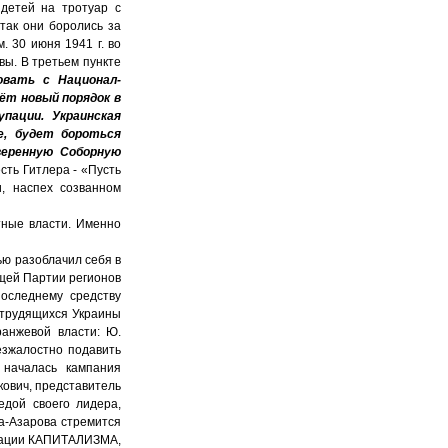
 детей на тротуар с
так они боролись за
. 30 июня 1941 г. во
ы. В третьем пункте
овать с Национал-
ёт новый порядок в
пации. Украинская
е, будет бороться
веренную Соборную
сть Гитлера - «Пусть
и, наспех созванном
тные власти. Именно
ью разоблачил себя в
ящей Партии регионов
оследнему средству
 трудящихся Украины
анжевой власти: Ю.
езжалостно подавить
 началась кампания
укович, представитель
едой своего лидера,
а-Азарова стремится
врации КАПИТАЛИЗМА,