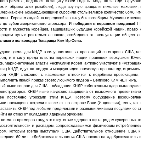
ного рабства, поднялся на защиту своей Родины. Когда на заводе вырубало
ек и обрыва электрокабеля), люди вручную вращали тяжелые маховики, 
американские бомбардировщики сбросили столь великое количество бомб, чт
уины. Героизм людей на передовой и в тылу был всеобщим. Мужчины и женщ
о до зубов американского агрессора.
И победили в неравном поединке!!!
ости и мужества корейцев, защищавших будущее корейской нации, право 
родом путь строительства нового, свободного от эксплуатации общества
еликого полководца Товарища Ким Ир Сена.
удное время для КНДР в силу постоянных провокаций со стороны США, м
род, и в силу предательства корейской нации правящей верхушкой Южно
е. Марионеточные власти Республики Корея активно участвуют в «устраш
аниц КНДР, идут на подкуп и мощную идеологическую пропаганду, стремясь
арод КНДР спокойно, с насмешкой относится к подобным провокациям, 
 выполнить любой приказ своего любимого лидера – Великого КИМ ЧЕН ИРа.
ый ныне вопрос для США – обладание КНДР собственным ядер-ным оружие
 конструкторов. КНДР ныне на-дёжно защищена от возможного превентивно
ее постоянно угрожали этим КНДР. Поэтому обсуждение возобновлен
ыли посвящены встречи в июле с.г. на острове Бали (Индонезия), есть, как
аставить КНДР под любыми пред-логами и разными лживыми посулами со 
йти на отказ от обладания ядерным оружием.
не мало примеров тому, что отсутствие ядерного щита рядом суверенных г
мостоятельности и распадом, сопровождавшимся физическим истребление
о-ром, которым всегда выступали США. Действительное отношение США 
ошедшие 60 лет. «Доброжелательность» США похожа на «доброжелательно