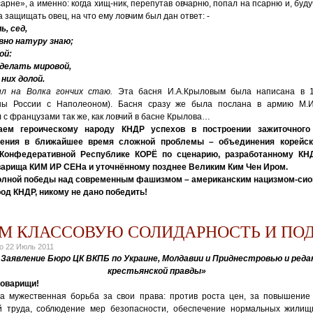
арне», а именно: когда хищ-ник, перепутав овчарню, попал на псарню и, буду
 а защищать овец, на что ему ловчим был дан ответ: -
ь, сед,
вно натуру знаю;
ой:
 делать мировой,
 них долой.
л на Волка гончих стаю.
Эта басня И.А.Крыловым была написана в 1
ны России с Наполеоном). Басня сразу же была послана в армию М.И
 с французами так же, как ловчий в басне Крылова…
ем героическому народу КНДР успехов в построении зажиточного 
шения в ближайшее время сложной проблемы – объединения корейск
Конфедеративной Республике КОРЁ по сценарию, разработанному КН
варища КИМ ИР СЕНа и уточнённому позднее Великим Ким Чен Иром.
лной победы над современным фашизмом – американским нацизмом-сио
род КНДР, никому не дано победить!
М КЛАССОВУЮ СОЛИДАРНОСТЬ И ПО
но
22 Июль 2011
Заявление Бюро ЦК ВКПБ по Украине, Молдавии и Приднестровью и редак
крестьянской правды»
товарищи!
 мужественная борьба за свои права: против роста цен, за повышение
й труда, соблюдение мер безопасности, обеспечение нормальных жилищн