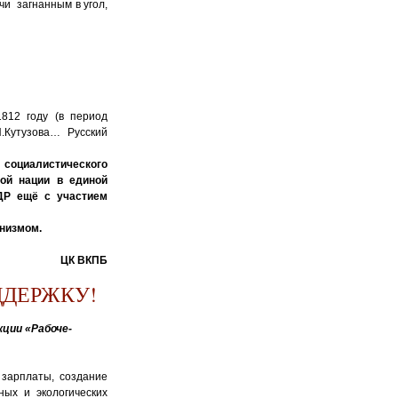
чи загнанным в угол,
812 году (в период
.Кутузова… Русский
социалистического
ой нации в единой
ДР ещё с участием
низмом.
ЦК ВКПБ
ДДЕРЖКУ!
ции «Рабоче-
 зарплаты, создание
ых и экологических