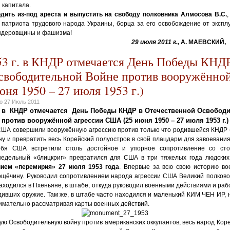
 капитала.
дить из-под ареста и выпустить на свободу полковника Алмосова В.С.
 патриота трудового народа Украины, борца за его освобождение от эксплу
ндеровщины и фашизма!
29 июля 2011 г.,
А. МАЕВСКИЙ, 
53 г. в КНДР отмечается День Победы КНДР
свободительной Войне против вооружённой
ня 1950 – 27 июля 1953 г.)
но
27 Июль 2011
г. в КНДР отмечается День Победы КНДР в Отечественной Освобод
против вооружённой агрессии США (25 июня 1950 – 27 июля 1953 г.)
ША совершили вооружённую агрессию против только что родившейся КНДР (1
ну и превратить весь Корейский полуостров в свой плацдарм для завоевани
бя США встретили столь достойное и упорное сопротивление со ст
едельный «блицкриг» превратился для США в три тяжелых года людских
нием «перемирия» 27 июля 1953 года
. Впервые за всю свою историю в
щёчину. Руководил сопротивлением народа агрессии США Великий полков
аходился в Пхеньяне, в штабе, откуда руководил военными действиями и ра
дивших оружие. Там же, в штабе часто находился и маленький КИМ ЧЕН ИР,
имательно рассматривая карты военных действий.
ную Освободительную войну против американских оккупантов, весь народ Кор