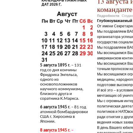
13 августа 
КАЛЕНДАРЬ ПАМЯТНЫХ
ДАТ 2026 Г.
команданте
Подробности
Созда
Глубокоуважаемый 
От имени Секретари
Мы поздравляем ВАС
организатора успешн
государства социали
Мы поздравляем ВАС
Мы восхищаемся Ваш
американском конти
Мы восхищаемся Ваш
5 августа 1895 г.
– 131
точным прогнозом на
год со дня кончины
Мы восхищаемся огр
Фридриха Энгельса,
одного из
медицины, народног
основоположников
подготовке высокопр
научного коммунизма,
И всё это – в услов
близкого друга и
мечтающих об уничт
соратника К.Маркса.
Мы с огромным инте
политическая деятел
6 августа 1945 г.
– 81 год
политиков и НАТОвс
атомной бомбардировки
США г. Хиросима в
ради отнятия у друг
Японии.
ведения новых захва
В день Вашего юбиле
8 августа 1945 г.
–
плодотворной активн