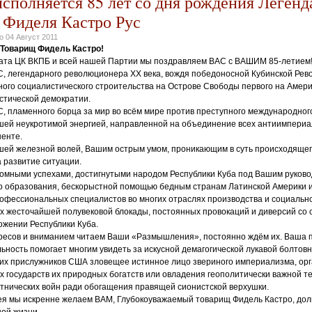
исполняется 85 лет со дня рождения Легенд
 Фиделя Кастро Рус
но
04 Август 2011
Товарищ Фидель Кастро!
ата ЦК ВКПБ и всей нашей Партии мы поздравляем ВАС с ВАШИМ 85-летием
, легендарного революционера ХХ века, вождя победоносной Кубинской Рев
ого социалистического строительства на Острове Свободы первого на Амер
стической демократии.
, пламенного борца за мир во всём мире против преступного международног
ей неукротимой энергией, направленной на объединение всех антиимпериал
ненте.
ей железной волей, Вашим острым умом, проникающим в суть происходящег
 развитие ситуации.
омными успехами, достигнутыми народом Республики Куба под Вашим руково
о образования, бескорыстной помощью бедным странам Латинской Америки и
офессиональных специалистов во многих отраслях производства и социальн
иях жесточайшей полувековой блокады, постоянных провокаций и диверсий со
ожении Республики Куба.
ресов и вниманием читаем Ваши «Размышления», постоянно ждём их. Ваша 
ьность помогает многим увидеть за искусной демагогической лукавой болтов
ких прислужников США зловещее истинное лицо звериного империализма, ор
их государств их природных богатств или овладения геополитически важной 
тнических войн ради обогащения правящей сионистской верхушки.
я мы искренне желаем ВАМ, Глубокоуважаемый товарищ Фидель Кастро, долг
ой жизни.