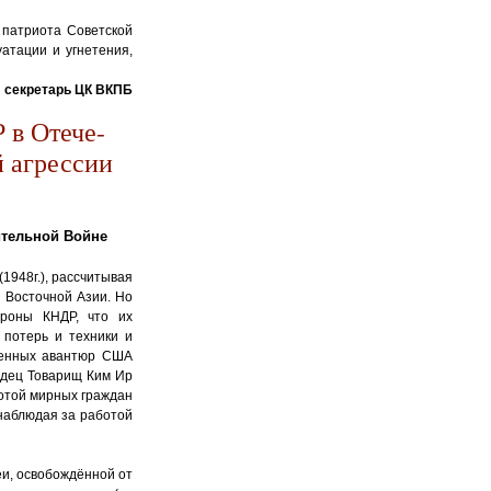
, патриота Советской
атации и угнетения,
секретарь ЦК ВКПБ
 в Отече-
 агрессии
ительной Войне
948г.), рассчитывая
я Восточной Азии. Но
ороны КНДР, что их
 потерь и техники и
оенных авантюр США
одец Товарищ Ким Ир
ботой мирных граждан
 наблюдая за работой
еи, освобождённой от