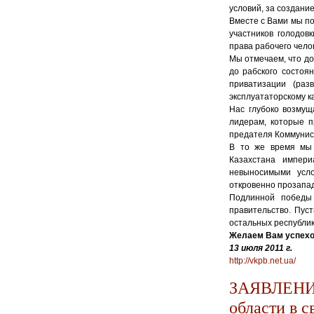
условий, за создани
Вместе с Вами мы п
участников голодов
права рабочего чело
Мы отмечаем, что до
до рабского состоя
приватизации (раз
эксплуататорскому к
Нас глубоко возмущ
лидерам, которые п
предателя Коммунист
В то же время мы 
Казахстана импери
невыносимыми усло
откровенно прозапа
Подлинной победы 
правительство. Пус
остальных республик
Желаем Вам успехо
13 июля 2011 г.
http://vkpb.net.ua/
ЗАЯВЛЕНИЕ
области в 