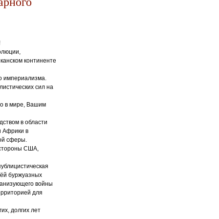
арного
!
олюции,
иканском континенте
о империализма.
истических сил на
о в мире, Вашим
дством в области
 Африки в
ой сферы.
 стороны США,
публицистическая
нёй буржуазных
ганизующего войны
территорией для
их, долгих лет