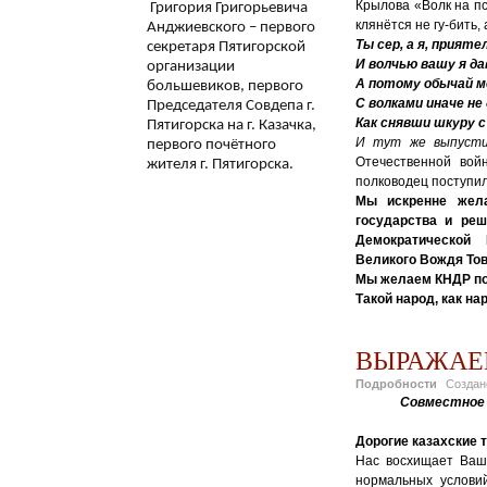
Крылова «Волк на пс
Григория Григорьевича
клянётся не гу-бить,
Анджиевского – первого
Ты сер, а я, приятел
секретаря Пятигорской
И волчью вашу я да
организации
А потому обычай м
большевиков, первого
С волками иначе не
Председателя Совдепа г.
Как снявши шкуру с
Пятигорска на г. Казачка,
И тут же выпусти
первого почётного
Отечественной вой
жителя г. Пятигорска.
полководец поступил
Мы искренне жела
государства и ре
Демократической 
Великого Вождя То
Мы желаем КНДР по
Такой народ, как на
ВЫРАЖАЕ
Подробности
Созда
Совместное 
Дорогие казахские 
Нас восхищает Ваша
нормальных услови