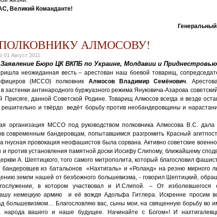
АС, Великий Команданте!
Генеральный
 ПОЛКОВНИКУ АЛМОСОВУ!
но
01 Август 2011
Заявление Бюро ЦК ВКПБ по Украине, Молдавии и Приднестровью
пришла неожиданная весть – арестован наш боевой товарищ, сопредседа
офицеров (МССО) полковник
Алмосов Владимир Семёнович
. Арестов
в застенки антинародного буржуазного режима Януковича-Азарова советский
 Присяге, данной Советской Родине. Товарищ Алмосов всегда и везде оста
, решительно и твёрдо ведёт борьбу против необандеровщины и нарастан
кая организация МССО под руководством полковника Алмосова В.С. дала
в современным бандеровцам, попытавшимся разгромить Красный агитпост
а гнусная провокация неофашистов была сорвана. Активно советские военн
 и против установления памятной доски Иосифу Слипому, ближайшему спод
церкви А. Шептицкого, того самого митрополита, который благословил фашис
г. бандеровцев из батальонов «Нахтигаль» и «Роланд» на резню мирного ль
ению земли нашей от безбожного большевизма, - говорил Шептицкий, обращ
гослужении, в котором участвовал и И.Слипой. – От изболевшегося 
нашу немецкую армию и её вождя Адольфа Гитлера. Искренне просим в
ад большевизмом… Благословляю вас, сыны мои, на священную борьбу во и
а народа вашего и наше будущее. Начинайте с Богом»! И нахтигалевц