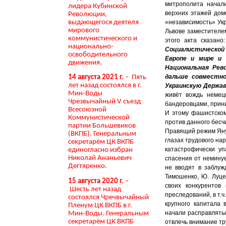
митрополита начали
лидера Кубинской
верхних этажей дом
Революции,
выдающегося деятеля
«независимость» Укр
мирового
Львове заместителе
коммунистического и
этого акта сказано
национально-
Социалистической 
освободительного
Европе и мире и 
движения.
Национальная Рев
дальше совместно
14 августа 2021 г.
– Пять
лет назад состоялся в г.
Украинскую Держав
Мин-Воды
живёт вождь немецк
Чрезвычайный V съезд
бандеровцами, прини
Всесоюзной
И этому фашистском
Коммунистической
против данного бесчи
партии Большевиков
Правящий режим Янук
(ВКПБ). Генеральным
глазах трудового на
секретарём ЦК ВКПБ
катастрофически у
единогласно избран
Николай Ананьевич
спасения от немину
Дегтяренко.
не вводят в заблу
Тимошенко, Ю. Луце
15 августа 2020 г.
–
своих конкурентов
Шесть лет назад
преследований, в т.ч
состоялся Чречвычайный
крупного капитала 
Пленум ЦК ВКПБ в г.
начали расправлять
Мин-Воды. Генеральным
секретарём ЦК ВКПБ
отвлечь внимание т