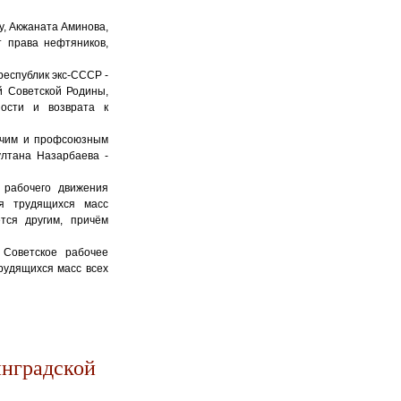
, Акжаната Аминова,
т права нефтяников,
республик экс-СССР -
й Советской Родины,
ности и возврата к
бочим и профсоюзным
ултана Назарбаева -
 рабочего движения
ия трудящихся масс
тся другим, причём
 Советское рабочее
рудящихся масс всех
нградской