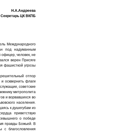
Н.А.Андреева
 Секретарь ЦК ВКПБ
тель Международного
ан под надуманным
 офицер, человек, не
вался верен Присяге
ия фашисткой угрозы
 решительный отпор
 и осквернить флаги
ослужащие, советские
вижнику митрополита
тов и ворвавшихся во
вовского населения.
аясь к душегубам из
сердца приветствую
севышнего о победе
мя правды Божьей. В
ы с благословления