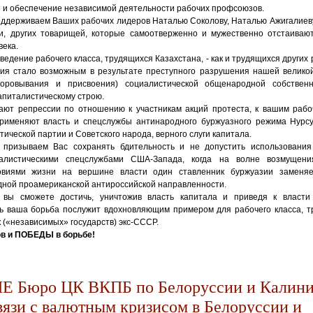
е и обеспечение независимой деятельности рабочих профсоюзов.
оддерживаем Ваших рабочих лидеров Наталью Соколову, Наталью Ажигалиеву
ки, других товарищей, которые самоотверженно и мужественно отстаиваю
века.
ведение рабочего класса, трудящихся Казахстана, - как и трудящихся других 
ния стало возможным в результате преступного разрушения нашей велико
воровывания и присвоения) социалистической общенародной собствен
апиталистическому строю.
ают репрессии по отношению к участникам акций протеста, к вашим ра
рименяют власть и спецслужбы антинародного буржуазного режима Нурс
ической партии и Советского народа, верного слуги капитала.
призываем Вас сохранять бдительность и не допустить использования
алистическими спецслужбами США-Запада, когда на волне возмущен
виями жизни на вершине власти один ставленник буржуазии заменяе
дной проамериканской антироссийской направленности.
вы сможете достичь, уничтожив власть капитала и приведя к власти
ть ваша борьба послужит вдохновляющим примером для рабочего класса, т
 («независимых» государств) экс-СССР.
в и ПОБЕДЫ в борьбе!
 Бюро ЦК ВКПБ по Белоруссии и Калини
связи с валютным кризисом в Белоруссии и