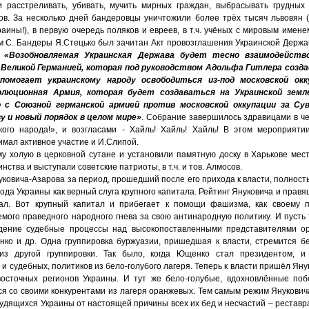
 расстреливать, убивать, мучить мирных граждан, выбрасывать грудных
ов. За несколько дней бандеровцы уничтожили более трёх тысяч львовян (
аины!), в первую очередь поляков и евреев, в т.ч. учёных с мировым именем
м С. Бандеры Я.Стецько был зачитан Акт провозглашения Украинской Держав
:
«Возобновляемая Украинская Держава будет тесно взаимодейств
Великой Германией, которая под руководством Адольфа Гитлера созда
помогает украинскому народу освободиться из-под московской окку
олюционная Армия, которая будет создаваться на Украинской земл
 с Союзной германской армией против московской оккупации за Су
у и новый порядок в целом мире»
. Собрание завершилось здравицами в че
ого народа!», и возгласами - Хайль! Хайль! Хайль! В этом мероприяти
мал активное участие и И.Слипой.
у холую в церковной сутане и установили памятную доску в Харькове мес
нства и выступали советские патриоты, в т.ч. и тов. Алмосов.
овича-Азарова за период, прошедший после его прихода к власти, полност
рода Украины как верный слуга крупного капитала. Рейтинг Януковича и прав
пал. Вот крупный капитал и прибегает к помощи фашизма, как своему п
емого праведного народного гнева за свою антинародную политику. И пусть
ждение судебные процессы над высокопоставленными представителями ор
нко и др. Одна группировка буржуазии, пришедшая к власти, стремится б
 из другой группировки. Так было, когда Ющенко стал президентом, и
. и судебных, политиков из бело-голубого лагеря. Теперь к власти пришёл Ян
восточных регионов Украины. И тут же бело-голубые, вдохновлённые поб
ся со своими конкурентами из лагеря оранжевых. Тем самым режим Янукович
рудящихся Украины от настоящей причины всех их бед и несчастий – реста