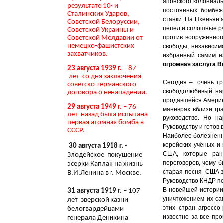
японского колониаль
результате 10- и
постоянных бомбёж
Сталинских Ударов,
станки. На Пхеньян 
Советской Белоруссии,
пепел и сплошные р
Советской Украины и
против вооруженног
Советской Молдавии от
немецко-фашистских
свободы, независим
захватчиков.
избранный самим на
огромная заслуга В
23 августа 1939 г.
– 87
лет со дня заключения
Сегодня – очень тр
советско-германского
свободолюбивый на
договора о ненападении.
продавшейся Америк
29 августа 1949 г. –
76
манёврах вблизи гр
лет назад была испытана
руководство. Но н
первая атомная бомба в
Руководству и готов
СССР.
Наиболее болезненн
корейских учёных и
30 августа 1918 г.
-
США, которые ран
Злодейское покушение
переговоров, чему б
эсерки Каплан на жизнь
старая песня США з
В.И.Ленина в г. Москве.
Руководство КНДР по
В новейшей истории 
31 августа 1919 г.
– 107
уничтожением их са
лет зверской казни
этих стран агресс
белогвардейцами
известно за все пр
генерала Деникина