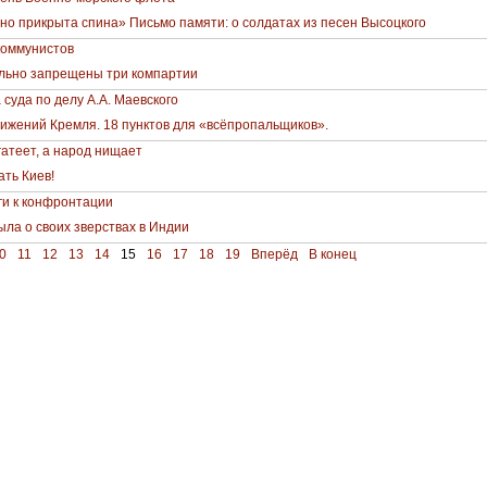
но прикрыта спина» Письмо памяти: о солдатах из песен Высоцкого
коммунистов
льно запрещены три компартии
суда по делу А.А. Маевского
тижений Кремля. 18 пунктов для «всёпропальщиков».
гатеет, а народ нищает
ть Киев!
ги к конфронтации
ла о своих зверствах в Индии
0
11
12
13
14
15
16
17
18
19
Вперёд
В конец