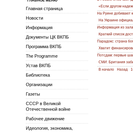
ГЛАВНОЕ МЕНЮ
«Если другом надеж
Главная страница
На Руине добивают 
Новости
На Украине официа
Информация
Информация из зала 
Краткий список дос
Документы ЦК ВКПБ
Парадокс: страна бо
Программа ВКПБ
Хватит финансирова
Потсдам: первые ша
The Programme
СМИ: Британия забы
Устав ВКПБ
В начало
Назад
1
Библиотека
Организации
Газеты
СССР в Великой
Отечественной войне
Рабочее движение
Идеология, экономика,