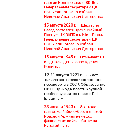
партии Большевиков (ВКПБ).
Генеральным секретарём ЦК
ВКПБ единогласно избран
Николай Ананьевич Дегтяренко.
15 августа 2020 г.
– Шесть лет
назад состоялся Чречвычайный
Пленум ЦК ВКПБ в г. Мин-Воды.
Генеральным секретарём ЦК
ВКПБ единогласно избран
Николай Ананьевич Дегтяренко.
15 августа 1945 г.
– Отмечается в
КНДР как День возрождения
Родины.
19-21 августа 1991 г.
– 35 лет
начала контрреволюционного
переворота в СССР. Образование
ГКЧП. Приход к власти крупной
необуржуазии во главе с Б.Н.
Ельциным.
23 августа 1943 г.
– 83 - года
разгрома Рабоче-Крестьянской
Красной Армией немецко-
фашистских войск в битве на
Курской дуге.