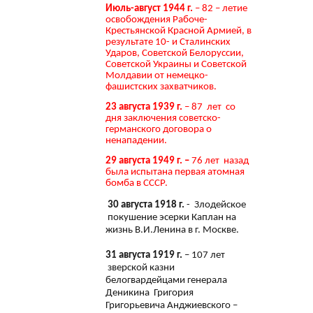
Июль-август 1944 г.
– 82 – летие
освобождения Рабоче-
Крестьянской Красной Армией, в
результате 10- и Сталинских
Ударов, Советской Белоруссии,
Советской Украины и Советской
Молдавии от немецко-
фашистских захватчиков.
23 августа 1939 г.
– 87 лет со
дня заключения советско-
германского договора о
ненападении.
29 августа 1949 г. –
76 лет назад
была испытана первая атомная
бомба в СССР.
30 августа 1918 г.
- Злодейское
покушение эсерки Каплан на
жизнь В.И.Ленина в г. Москве.
31 августа 1919 г.
– 107 лет
зверской казни
белогвардейцами генерала
Деникина Григория
Григорьевича Анджиевского –