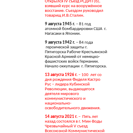
Открылся IV съезд РСДРП (б),
взявший курс на вооружённое
восстание. Съездом руководил
товарищ И.В.Сталин.
9 августа 1945 г.
– 81 год
атомной бомбардировки США г.
Нагасаки в Японии.
9 августа 1942 г.
– 84 года
героической защиты г.
Пятигорска Рабоче-Крестьянской
Красной Армией от немецко-
фашистских войск Германии.
Начало оккупации г. Пятигорска.
13 августа 1926 г.
– 100 лет со
дня рождения Фиделя Кастро
Рус – лидера Кубинской
Революции, выдающегося
деятеля мирового
коммунистического и
национально-
освободительного движения.
14 августа 2021 г.
– Пять лет
назад состоялся в г. Мин-Воды
Чрезвычайный V съезд
Всесоюзной Коммунистической