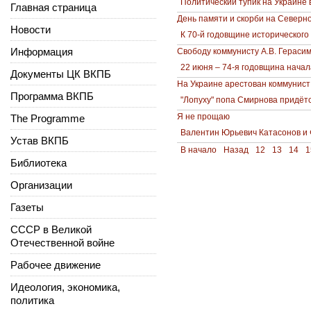
Политический тупик на Украине 
Главная страница
День памяти и скорби на Северно
Новости
К 70-й годовщине исторического
Информация
Свободу коммунисту А.В. Герасим
22 июня – 74-я годовщина нача
Документы ЦК ВКПБ
На Украине арестован коммунист
Программа ВКПБ
"Лопуху" попа Смирнова придётс
Я не прощаю
The Programme
Валентин Юрьевич Катасонов и 
Устав ВКПБ
В начало
Назад
12
13
14
1
Библиотека
Организации
Газеты
СССР в Великой
Отечественной войне
Рабочее движение
Идеология, экономика,
политика