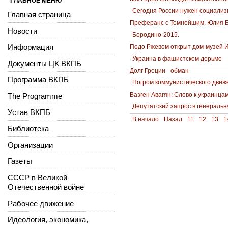
ГЛАВНОЕ МЕНЮ
Сегодня России нужен социализ
Главная страница
Преферанс с Темнейшим. Юлия 
Новости
Бородино-2015.
Информация
Подо Ржевом открыт дом-музей И
Украина в фашистском дерьме
Документы ЦК ВКПБ
Долг Греции - обман
Программа ВКПБ
Погром коммунистического движ
Вазген Авагян: Слово к украинца
The Programme
Депутатский запрос в генераль
Устав ВКПБ
В начало
Назад
11
12
13
1
Библиотека
Организации
Газеты
СССР в Великой
Отечественной войне
Рабочее движение
Идеология, экономика,