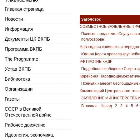
ГЛАВНОЕ МЕНЮ
Главная страница
Новости
Заголовок
СОВМЕСТНОЕ ЗАЯВЛЕНИЕ ПРАВ
Информация
Пхеньян предложил Сеулу начат
Документы ЦК ВКПБ
полуострове
Новогодняя совместная передова
Программа ВКПБ
Южная Корея провела крупнейши
The Programme
РФ ПРОТИВ КНДР
Устав ВКПБ
Подробное сообщение Секретар
Корейская Народно-Демократиче
Библиотека
Пхеньян нанесет беспощадные о
Организации
Комментарий Центрального теле
ЗАЯВЛЕНИЕ МИНИСТЕРСТВА 
Газеты
В начало
Назад
2
3
4
5
6
СССР в Великой
Отечественной войне
Рабочее движение
Идеология, экономика,