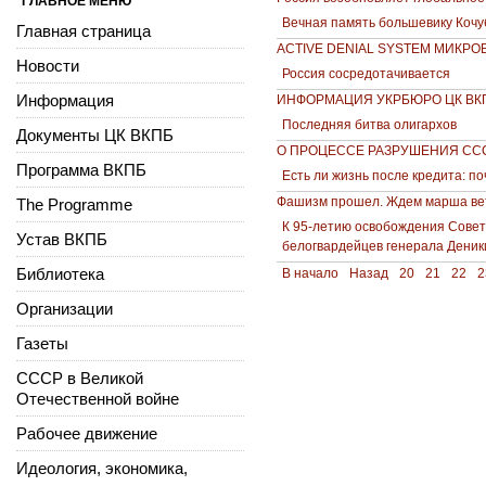
ГЛАВНОЕ МЕНЮ
Вечная память большевику Кочу
Главная страница
ACTIVE DENIAL SYSTEM МИКР
Новости
Россия сосредотачивается
Информация
ИНФОРМАЦИЯ УКРБЮРО ЦК ВКП
Последняя битва олигархов
Документы ЦК ВКПБ
О ПРОЦЕССЕ РАЗРУШЕНИЯ СС
Программа ВКПБ
Есть ли жизнь после кредита: п
Фашизм прошел. Ждем марша ве
The Programme
К 95-летию освобождения Совет
Устав ВКПБ
белогвардейцев генерала Деник
Библиотека
В начало
Назад
20
21
22
2
Организации
Газеты
СССР в Великой
Отечественной войне
Рабочее движение
Идеология, экономика,