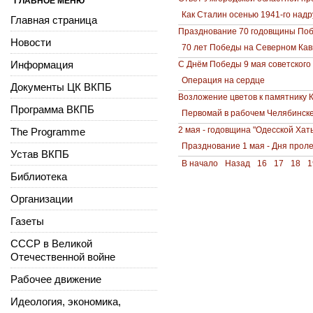
ГЛАВНОЕ МЕНЮ
Как Сталин осенью 1941-го надру
Главная страница
Празднование 70 годовщины Побе
Новости
70 лет Победы на Северном Кав
Информация
С Днём Победы 9 мая советского
Операция на сердце
Документы ЦК ВКПБ
Возложение цветов к памятнику К.
Программа ВКПБ
Первомай в рабочем Челябинск
2 мая - годовщина "Одесской Хат
The Programme
Празднование 1 мая - Дня прол
Устав ВКПБ
В начало
Назад
16
17
18
1
Библиотека
Организации
Газеты
СССР в Великой
Отечественной войне
Рабочее движение
Идеология, экономика,