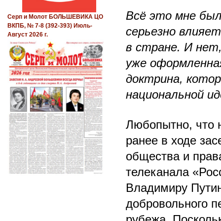
Всё это мне был
Серп и Молот БОЛЬШЕВИКА ЦО
ВКПБ, № 7-8 (392-393) Июль-
серьезно влияет
Август 2026 г.
в стране. И нет
уже оформленна
доктрина, котор
национальной ид
Любопытно, что н
ранее в ходе зас
общества и прав
телеканала «Рос
Владимиру Путин
добровольного п
рубежа. Поскольк