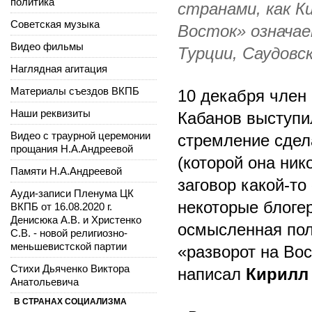
политика
странами, как К
Советская музыка
Восток» означае
Видео фильмы
Турции, Саудовс
Наглядная агитация
Материалы съездов ВКПБ
10 декабря член
Наши реквизиты
Кабанов выступи
Видео с траурной церемонии
стремление сдел
прощания Н.А.Андреевой
(которой она ник
Памяти Н.А.Андреевой
заговор какой-то
Ауди-записи Пленума ЦК
некоторые блоге
ВКПБ от 16.08.2020 г.
Денисюка А.В. и Христенко
осмысленная пол
С.В. - новой религиозно-
меньшевистской партии
«разворот на Вос
Стихи Дьяченко Виктора
написал
Кирилл
Анатольевича
В СТРАНАХ СОЦИАЛИЗМА