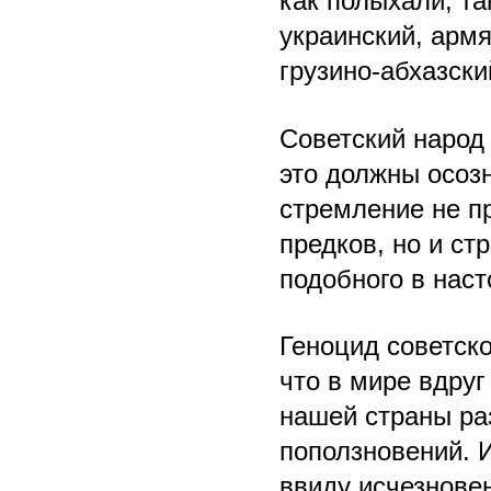
как полыхали, та
украинский, армя
грузино-абхазск
Советский народ 
это должны осозн
стремление не п
предков, но и ст
подобного в нас
Геноцид советско
что в мире вдруг
нашей страны ра
поползновений. 
ввиду исчезновен