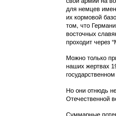
свои армии на в
для немцев имен
их кормовой баз
том, что Герман
восточных славян
проходит через 
Можно только при
наших жертвах 19
государственном
Но они отнюдь н
Отечественной в
Суммарные потер