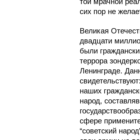
той мрачной реал
сих пор не желае
Великая Отечест
двадцати миллио
были гражданским
террора зондерк
Ленинграде. Дан
свидетельствуют:
наших гражданск
народ, составляв
государствообра
сфере примените
“советский народ