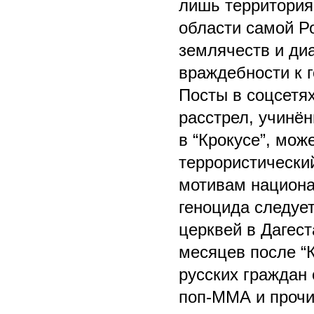
лишь территория
области самой Р
землячеств и диа
враждебности к 
Посты в соцсетях
расстрел, учинё
в “Крокусе”, мож
террористический
мотивам национа
геноцида следует
церквей в Дагес
месяцев после “К
русских граждан 
поп-ММА и прочих