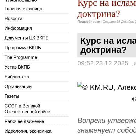
Курс на исла
ГЛАВНОЕ МЕНЮ
Главная страница
доктрина?
Новости
Подробности
Создано
28 Декабрь 
Информация
Документы ЦК ВКПБ
Курс на исл
Программа ВКПБ
доктрина?
The Programme
09:52 23.12.2025
,
В
Устав ВКПБ
Библиотека
Организации
Газеты
©
СССР в Великой
Отечественной войне
Вопреки утвержд
Рабочее движение
знаменует собой
Идеология, экономика,