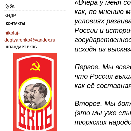
«Вчера у меня с
Куба
как, по мнению 
КНДР
условиях развив
КОНТАКТЫ
России и истори
nikolaj-
государственно
degtyarenko@yandex.ru
исходя из высказ
ШТАНДАРТ ВКПБ
Первое. Мы всег
что Россия вышл
как её составна
Второе. Мы долж
(это мы уже слы
тюркских народо